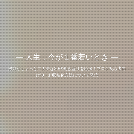
― 人生，今が１番若いとき ―
努力がちょっとニガテな30代働き盛りを応援！ブログ初心者向
け"0→1"収益化方法について発信