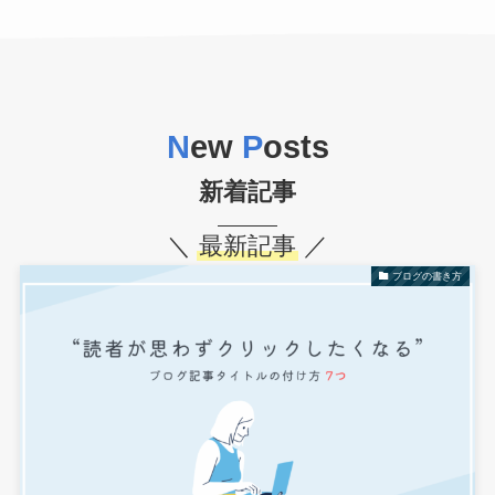
N
ew
P
osts
新着記事
＼
最新記事
／
ブログの書き方