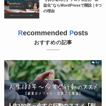
益化”ならWordPressで開設｜6つ
の理由
R
ecommended
P
osts
おすすめの記事
考え
人生100年～今すぐ行動のススメ【副