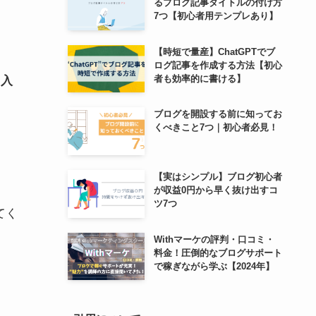
るブログ記事タイトルの付け方
7つ【初心者用テンプレあり】
【時短で量産】ChatGPTでブ
ログ記事を作成する方法【初心
者も効率的に書ける】
も入
ブログを開設する前に知ってお
くべきこと7つ｜初心者必見！
【実はシンプル】ブログ初心者
が収益0円から早く抜け出すコ
ツ7つ
てく
Withマーケの評判・口コミ・
料金！圧倒的なブログサポート
で稼ぎながら学ぶ【2024年】