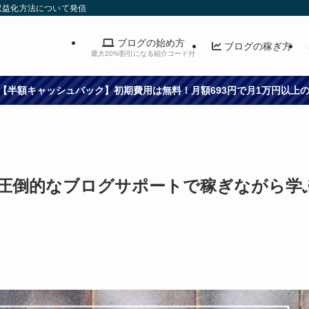
収益化方法について発信
ブログの始め方
ブログの稼ぎ方
最大20%割引になる紹介コード付
10分！【半額キャッシュバック】初期費用は無料！月額693円で月1万円以
！圧倒的なブログサポートで稼ぎながら学