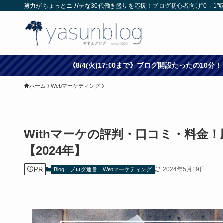
努力がちょっとニガテな30代働き盛りを応援！ブログ初心者向け"0→1"
《8/4(火)17:00まで》ブログ開設たったの
ホーム
Webマーケティング
Withマーケの評判・口コミ・料金
【2024年】
PR
2024年5月19日
Blog
ブログ運営
Webマーケティング