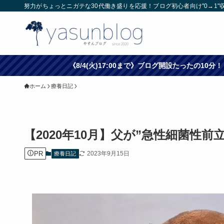
努力がちょっとニガテな30代働き盛りを応援！ブログ初心者向け"0→1"
《8/4(火)17:00まで》ブログ開設たったの
ホーム
療養日記
【2020年10月】父が”急性細菌性
PR
2023年9月15日
療養日記