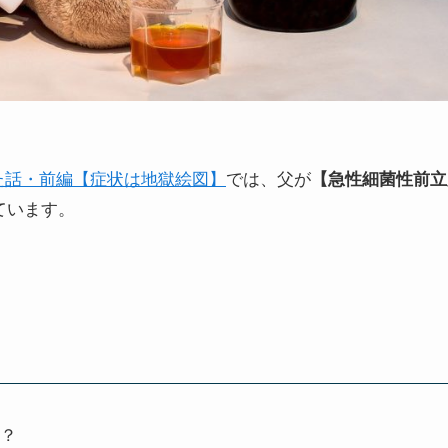
った話・前編【症状は地獄絵図】
では、父が
【急性細菌性前立
ています。
？