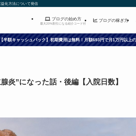
収益化方法について発信
ブログの始め方
ブログの稼ぎ方
最大20%割引になる紹介コード付
10分！【半額キャッシュバック】初期費用は無料！月額693円で月1万円以
前立腺炎”になった話・後編【入院日数】