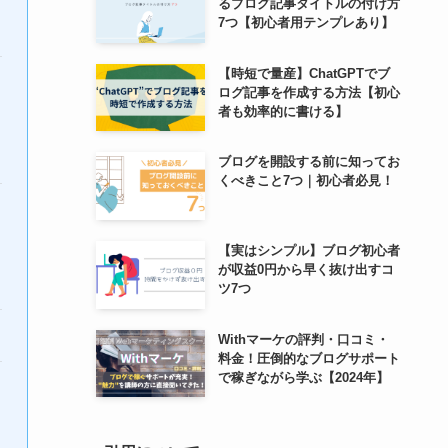
るブログ記事タイトルの付け方
7つ【初心者用テンプレあり】
【時短で量産】ChatGPTでブ
ログ記事を作成する方法【初心
者も効率的に書ける】
ブログを開設する前に知ってお
くべきこと7つ｜初心者必見！
【実はシンプル】ブログ初心者
が収益0円から早く抜け出すコ
ツ7つ
Withマーケの評判・口コミ・
料金！圧倒的なブログサポート
で稼ぎながら学ぶ【2024年】